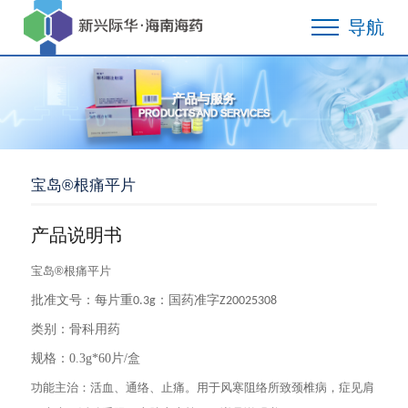
导航
产品与服务
PRODUCTS AND SERVICES
宝岛®根痛平片
产品说明书
宝岛®根痛平片
批准文号：每片重
：国药准字
0.3g
Z20025308
类别：骨科用药
规格：0.3g*60片/盒
功能主治：活血、通络、止痛。用于风寒阻络所致颈椎病，症见肩