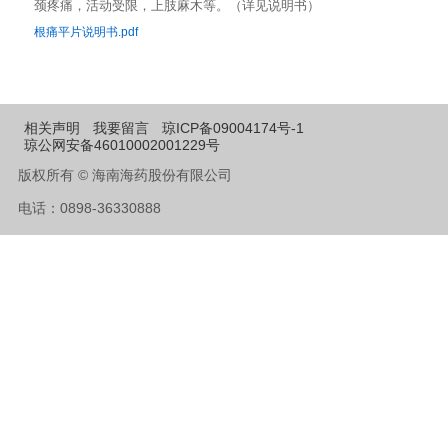
颈疼痛，活动受限，上肢麻木等。（详见说明书）
根痛平片说明书.pdf
相关声明
我要留言
琼ICP备09004174号-1
琼公网安备46010002001229号
版权所有 © 海南海药股份有限公司
电话：0898-36330888