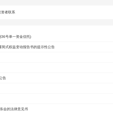
投资者联系
36号单一资金信托)
露简式权益变动报告书的提示性公告
公告
股东会的法律意见书