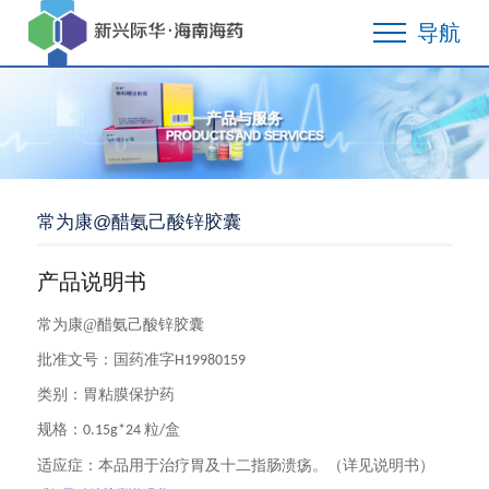
导航
产品与服务
PRODUCTS AND SERVICES
常为康@醋氨己酸锌胶囊
产品说明书
常为康@醋氨己酸锌胶囊
批准文号：
国药准字
H19980159
类别：胃粘膜保护药
规格：
0.15g*24 粒/盒
适应症：本品用于治疗胃及十二指肠溃疡。（详见说明书）