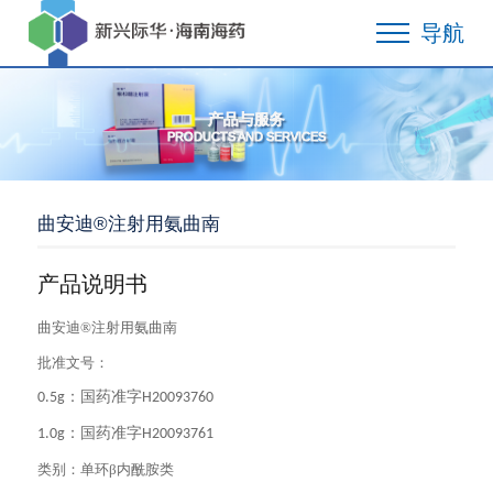
导航
产品与服务
PRODUCTS AND SERVICES
曲安迪®注射用氨曲南
产品说明书
曲安迪®注射用氨曲南
批准文号：
：国药准字
0.5g
H20093760
：国药准字
1.0g
H20093761
类别：
单环
β内酰胺类