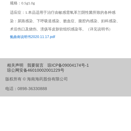
规格：
0.5g
1.0g
适应症：
本品适用于治疗由敏感需氧革兰阴性菌所致的各种感
1.
染：尿路感染、下呼吸道感染、败血症、腹腔内感染、妇科感染、
术后伤口及烧伤、溃疡等皮肤软组织感染等。（详见说明书）
氨曲南说明书2020.11.17.pdf
相关声明
我要留言
琼ICP备09004174号-1
琼公网安备46010002001229号
版权所有 © 海南海药股份有限公司
电话：0898-36330888