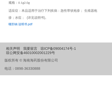
规格：
0.1g2.0g
本品适用于治疗下列疾病：急性带状疱疹； 生殖器疱
适应症：
疹；水痘； (详见说明书)。
噻肟钠 说明书.pdf
相关声明
我要留言
琼ICP备09004174号-1
琼公网安备46010002001229号
版权所有 © 海南海药股份有限公司
电话：0898-36330888