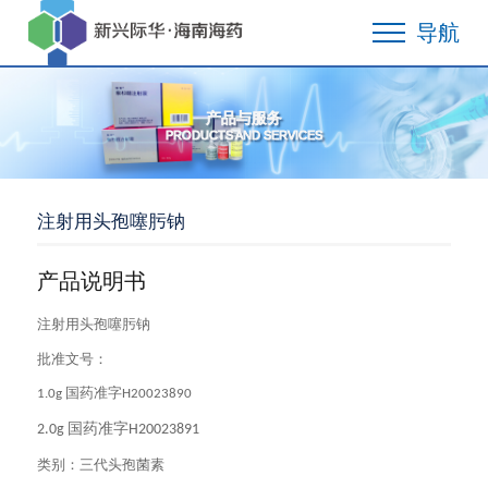
导航
产品与服务
PRODUCTS AND SERVICES
注射用头孢噻肟钠
产品说明书
注射用头孢噻肟钠
批准文号：
国药准字
1.0g
H20023890
国药准字
2.0g
H20023891
类别：
三代头孢菌素