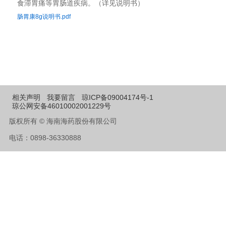
食滞胃痛等胃肠道疾病。（详见说明书）
肠胃康8g说明书.pdf
相关声明
我要留言
琼ICP备09004174号-1
琼公网安备46010002001229号
版权所有 © 海南海药股份有限公司
电话：0898-36330888