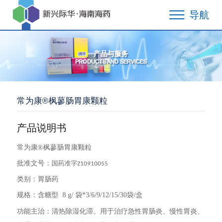
导航
产品与服务
PRODUCTS AND SERVICES
常为康®枫蓼肠胃康颗粒
产品说明书
常为康®枫蓼肠胃康颗粒
批准文号：
国药准字
Z10910055
类别：胃肠药
规格：
含糖型 8 g/ 袋*3/6/9/12/15/30袋/盒
功能主治：清热除湿化滞。用于治疗急性胃肠炎、慢性胃炎、