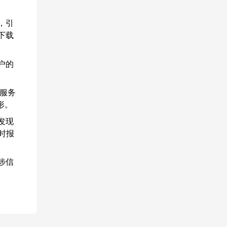
，引
下载
户的
”服务
形。
发现
时报
涉信