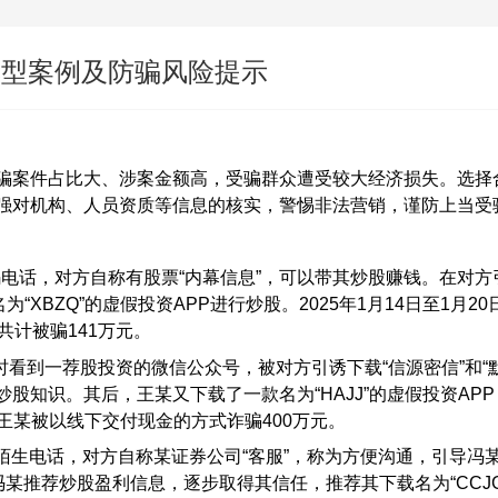
典型案例及防骗风险提示
骗案件占比大、涉案金额高，受骗群众遭受较大经济损失。选择
强对机构、人员资质等信息的核实，警惕非法营销，谨防上当受
号码电话，对方自称有股票“内幕信息”，可以带其炒股赚钱。在对方
“XBZQ”的虚假投资APP进行炒股。2025年1月14日至1月20
共计被骗141万元。
时看到一荐股投资的微信公众号，被对方引诱下载“信源密信”和“
炒股知识。其后，王某又下载了一款名为“HAJJ”的虚假投资AP
，王某被以线下交付现金的方式诈骗400万元。
一陌生电话，对方自称某证券公司“客服”，称为方便沟通，引导冯
某推荐炒股盈利信息，逐步取得其信任，推荐其下载名为“CCJG