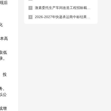
提现后
激素委托生产车间改造工程招标截止时间延期公告
2026-2027年快递承运商中标结果公告
化
保本高
取低
录。
。投
务。
以公
或增