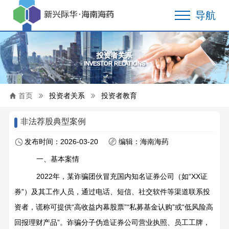
导航
投资者关系
INVESTOR RELATIONS
首页
投资者关系
投资者教育
非法荐股典型案例
发布时间：2026-03-20
编辑：海南海药
一、基本案情
2022
年，某诈骗团伙冒充国内知名证券公司（如
“XX
证
券
”
）及其工作人员，通过电话、短信、社交软件等渠道联系投
资者，谎称可提供
“
高收益内幕股票
”“
私募基金认购
”
或
“
低风险高
回报理财产品
”
。诈骗分子伪造证券公司营业执照、员工工牌，