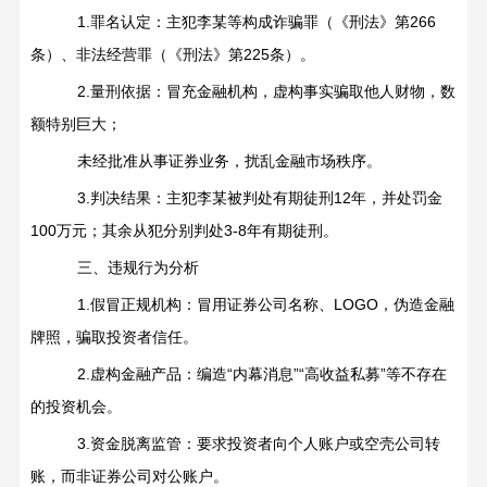
1.
罪名认定：主犯李某等构成诈骗罪（《刑法》第
266
条）、非法经营罪（《刑法》第
225
条）。
2.
量刑依据：冒充金融机构，虚构事实骗取他人财物，数
额特别巨大；
未经批准从事证券业务，扰乱金融市场秩序。
3.
判决结果：主犯李某被判处有期徒刑
12
年，并处罚金
100
万元；其余从犯分别判处
3-8
年有期徒刑。
三、违规行为分析
1.
假冒正规机构：冒用证券公司名称、
LOGO
，伪造金融
牌照，骗取投资者信任。
2.
虚构金融产品：编造
“
内幕消息
”“
高收益私募
”
等不存在
的投资机会。
3.
资金脱离监管：要求投资者向个人账户或空壳公司转
账，而非证券公司对公账户。