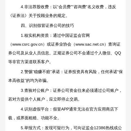
4.
非法荐股收费：以
“
会员费
”“
咨询费
”
名义收费，违反
《证券法》关于投顾业务的规定。
四、识别假冒证券公司的技巧
1.
核实机构资质：通过中国证监会官网
（
www.csrc.gov.cn
）或证券业协会（
www.sac.net.cn
）查询证
券公司及从业人员信息。正规证券公司不会通过个人微信、
QQ
等非官方渠道联系客户。
2.
警惕
“
稳赚不赔
”
承诺：证券投资具有风险，任何承诺
“
保
本高收益
”
的均为诈骗。
3.
查验对公账户：证券公司资金往来必须通过公司账户，
若对方提供个人账户，应立即停止交易。
4.
识别虚假平台：假冒
APP
通常无法在官方应用商店下
载，或界面粗糙、功能不全。
5.
举报方式：发现可疑行为，可向证监会
12386
热线或公