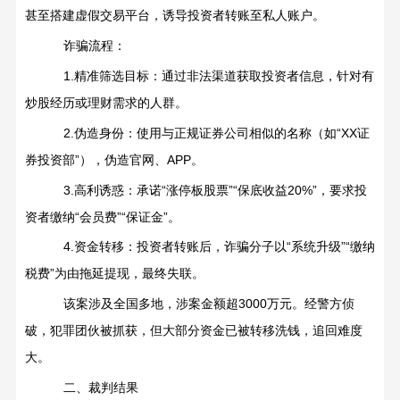
甚至搭建虚假交易平台，诱导投资者转账至私人账户。
诈骗流程：
1.
精准筛选目标：通过非法渠道获取投资者信息，针对有
炒股经历或理财需求的人群。
2.
伪造身份：使用与正规证券公司相似的名称（如
“XX
证
券投资部
”
），伪造官网、
APP
。
3.
高利诱惑：承诺
“
涨停板股票
”“
保底收益
20%”
，要求投
资者缴纳
“
会员费
”“
保证金
”
。
4.
资金转移：投资者转账后，诈骗分子以
“
系统升级
”“
缴纳
税费
”
为由拖延提现，最终失联。
该案涉及全国多地，涉案金额超
3000
万元。经警方侦
破，犯罪团伙被抓获，但大部分资金已被转移洗钱，追回难度
大。
二、裁判结果