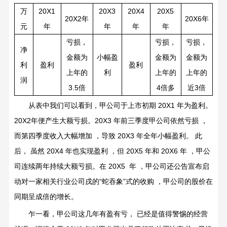
万
20X1
20X3
20X4
20X5
20X2
年
20X6
年
元
年
年
年
年
亏损，
亏损，
亏损，
净
小幅盈
金额为
金额为
金额为
利
盈利
盈利
利
上年的
上年的
上年的
润
4
倍多
3.5
倍
近
3
倍
从表中我们可以看到，甲公司于上市初期
20X1
年为盈利。
20X2
年便产生大额亏损。
20X3
年前三季度甲公司依然亏损
，
而第四季度收入大幅增加
，导致
20X3
年全年小幅盈利。
此
后，
虽然
20X4
年也实现盈利
，但
20X5
年和
20X6
年
，甲公
司连续两年持续大额亏损。在
20X5
年
，甲公司还公告宣布启
动对一家相关行业公司戌的
“
蛇吞象
”
式的收购
，甲公司的股价在
同期呈成倍的增长。
乍一看，甲公司这几年有盈有亏，
已经是值得警惕的经营