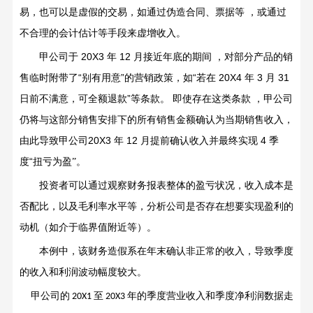
易，也可以是虚假的交易，如通过伪造合同、票据等
，或通过
不合理的会计估计等手段来虚增收入。
甲公司于
20X3
年
12
月接近年底的期间
，对部分产品的销
售临时附带了
“
别有用意
”
的营销政策，如
“
若在
20X4
年
3
月
31
日前不满意，可全额退款
”
等条款。
即使存在这类条款
，甲公司
仍将与这部分销售安排下的所有销售金额确认为当期销售收入，
由此导致甲公司
20X3
年
12
月提前确认收入并最终实现
4
季
度
“
扭亏为盈”。
投资者可以通过观察财务报表整体的盈亏状况，收入成本是
否配比，以及毛利率水平等，分析公司是否存在想要实现盈利的
动机（如介于临界值附近等）。
本例中，该财务造假系在年末确认非正常的收入，导致季度
的收入和利润波动幅度较大。
甲公司的
至
年的季度营业收入和季度净利润数据走
20X1
20X3