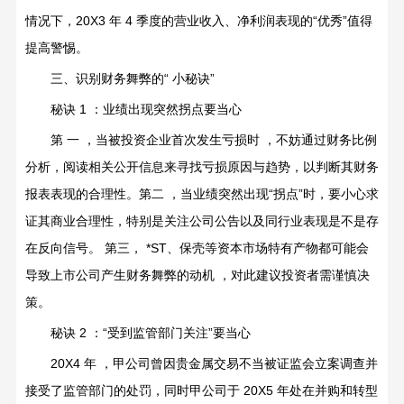
情况下，
20X3
年
4
季度的营业收入、净利润表现的
“
优秀
”
值得
提高警惕。
三、识别财务舞弊的
“
小秘诀
”
秘诀
1
：业绩出现突然拐点要当心
第
一
，当被投资企业首次发生亏损时
，不妨通过财务比例
分析，阅读相关公开信息来寻找亏损原因与趋势，以判断其财务
报表表现的合理性。第二
，当业绩突然出现
“
拐点
”
时，要小心求
证其商业合理性，特别是关注公司公告以及同行业表现是不是存
在反向信号。
第三，
*ST
、保壳等资本市场特有产物都可能会
导致上市公司产生财务舞弊的动机
，对此建议投资者需谨慎决
策。
秘诀
2
：
“
受到监管部门关注
”
要当心
20X4
年
，甲公司曾因贵金属交易不当被证监会立案调查并
接受了监管部门的处罚，同时甲公司于
20X5
年处在并购和转型