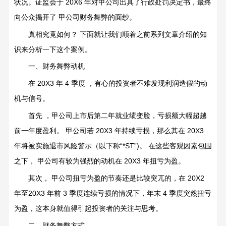
状况。证监会于
20X6
年对甲公司出具了行政处罚决定书，最终
向公众揭开了
甲公司财务舞弊的面纱。
真相究竟如何？
下面就让我们顺着之前系列文章介绍的知
识来分析一下这个案例。
一、财务舞弊动机
在
20X3
年
4
季度
，有心的投资者不难发现利润造假的动
机与信号。
首先
，甲公司上市后第二年就业绩变脸，亏损额大幅超越
前一年度盈利。
甲公司若
20X3
年持续亏损，那么其在
20X3
年将被实施退市风险警示（以下称
“*ST”)
。
在这些客观因素包围
之下，
甲公司有较为强烈的动机在
20X3
年扭亏为盈。
其次，
甲公司扭亏为盈的节奏还是比较突兀的，在
20X2
年至
20X3
年前
3
季度连续亏损的情况下，年末
4
季度突然扭亏
为盈，这本身就值得引起投资者的关注与思考。
二、财务舞弊方式