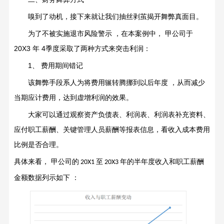
嗅到了动机，接下来就让我们抽丝剥茧揭开舞弊真面目。
为了不被实施退市风险警示
，在本案例中，
甲公司于
20X3
年
4
季度采取了两种方式来突击利润：
1
、
费用期间错记
该舞弊手段系人为将费用辗转腾挪到以后年度
，从而减少
当期应计费用，达到虚增利润的效果。
大家可以通过观察资产负债表、利润表、利润表补充资料、
应付职工薪酬、关键管理人员薪酬等报表信息，看收入成本费用
比例是否合理。
具体来看，
甲公司的
至
年的半年度收入和职工薪酬
20X1
20X3
金额数据列示如下
：