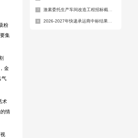
激素委托生产车间改造工程招标截止时间延期公告
2026-2027年快递承运商中标结果公告
吸粉
主要集
割
，金
名气
话术
书的情
析视