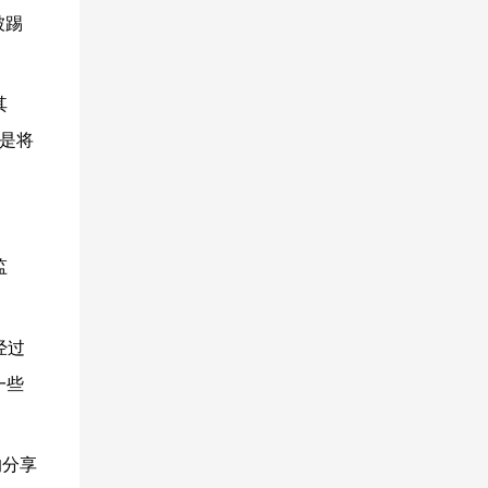
被踢
其
是将
监
经过
一些
的分享