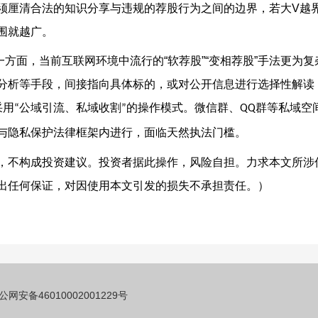
须厘清合法的知识分享与违规的荐股行为之间的边界，若大
V
越
围就越广。
一方面，当前互联网环境中流行的
“
软荐股
”“
变相荐股
”
手法更为复
分析等手段，间接指向具体标的，或对公开信息进行选择性解读
采用
公域引流、私域收割
的操作模式。微信群、
群等私域空
“
”
QQ
与隐私保护法律框架内进行，面临天然执法门槛。
，不构成投资建议。投资者据此操作，风险自担。力求本文所涉
出任何保证，对因使用本文引发的损失不承担责任。）
公网安备46010002001229号