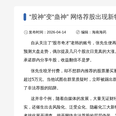
“股神”变“蛊神” 网络荐股出现
发布时间：2026-04-14
编辑：海南海药
自从关注了
“
股市奇才
”
老韩的账号，张先生便
预测大盘走势，偶尔提及几只个股次日竟真的大涨
承诺群内分享牛股，收益翻倍不是梦。
张先生咬牙付费，却不想群内推荐的股票屡买
超过
5
万元。当他试图在群里质疑时，立即被踢出
了非法荐股的陷阱。
这并非个例，随着自媒体的发展，大量无证财
实，还催生出去风险化、泛受众化、隐蔽化三大新
者就此展开调查，揭开网络非法荐股的层层伪装，