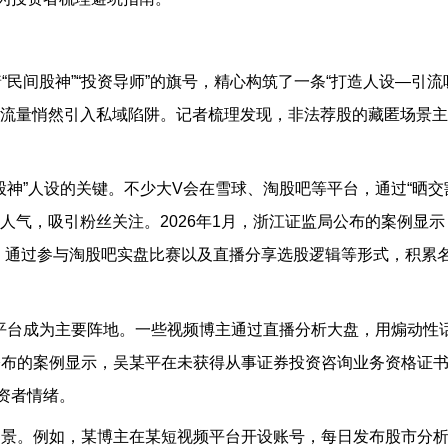
着
“
民间股神
”“
投资导师
”
的旗号，精心构筑了一条
“
打造人设
—
引流
域流量悄然引入私域陷阱。记者梳理发现，非法荐股的藏匿场景
股神
”
人设的关键。不少大
V
会在雪球、淘股吧等平台，通过
“
晒交
累人气，吸引粉丝关注。
2026
年
1
月，浙江证监局公布的案例显示
，通过参与淘股吧实盘比赛以及直播分享选股逻辑等形式，积累
平台成为主要阵地。一些视频博主通过直播分析大盘，用煽动性
公布的案例显示，吴某平在未获得从事证券投资咨询业务资格证
资者情绪。
场景。例如，某博主在某短视频平台开设账号，每日发布股市分