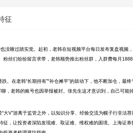
新特征
再也没睡过踏实觉。起初，老韩在短视频平台每日发布复盘视频
。粉丝们纷纷留言求带，老韩顺势推出粉丝群，入群费每月
1888
屡跌。在老韩
“
长期持有
”“
补仓摊平
”
的鼓动下，他不断加仓，最终
群聊，老韩的账号也因举报被封。张先生这才意识到，自己可能
经
“
大
V”
游离于监管之外，以知识分享、经验交流为幌子行非法荐
特征，让投资者深陷发现难、取证难、维权难的困境。上海证券
为投资者梳理避坑指南。