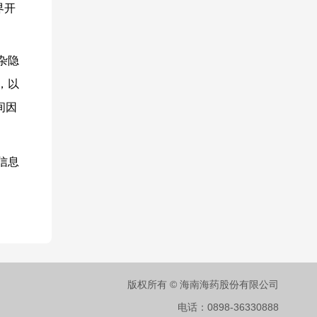
界开
杂隐
，以
间因
信息
版权所有 © 海南海药股份有限公司
电话：0898-36330888