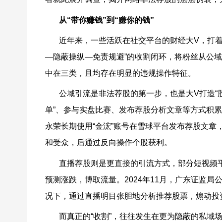
从
“
带你赚钱
”
到
“
赚你的钱
”
近年来，一些活跃在社交平台的财经大
V
，打
—
隐蔽操纵
—
免责规避
”
的收割闭环，将粉丝从公
中在三类，且均存在明显的违规操作特征。
公域引流是非法荐股的第一步，也是大
V
打造
“
单
”
、参与实盘比赛、发布荐股分析文章等方式积
永荣长期使用
“
金浤
”
账号在雪球平台发布荐股文章
和受众，后通过反向操作个股获利。
直播荐股则是更直接的引流方式，部分短视频
预测涨跌，博取流量。
2024
年
11
月，广东证监局
况下，通过直播明目张胆地分析推荐股票，煽动投
而真正的
“
收割
”
，往往发生在更为隐蔽的私域