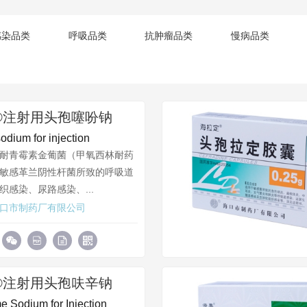
感染品类
呼吸品类
抗肿瘤品类
慢病品类
®注射用头孢噻吩钠
sodium for injection
耐青霉素金葡菌（甲氧西林耐药
敏感革兰阴性杆菌所致的呼吸道
织感染、尿路感染、...
口市制药厂有限公司
®注射用头孢呋辛钠
e Sodium for Injection