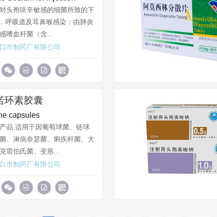
对头孢呋辛敏感的细菌所致的下
1．呼吸道及耳鼻喉感染：由肺炎
感嗜血杆菌（含...
口市制药厂有限公司
诺环素胶囊
ne capsules
产品 适用于因葡萄球菌、链球
菌、淋病奈瑟菌、痢疾杆菌、大
克雷伯氏菌、变形...
口市制药厂有限公司