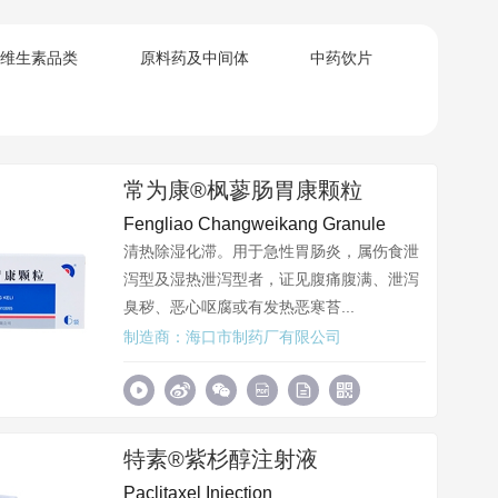
维生素品类
原料药及中间体
中药饮片
常为康®枫蓼肠胃康颗粒
Fengliao Changweikang Granule
清热除湿化滞。用于急性胃肠炎，属伤食泄
泻型及湿热泄泻型者，证见腹痛腹满、泄泻
臭秽、恶心呕腐或有发热恶寒苔...
制造商：海口市制药厂有限公司
特素®紫杉醇注射液
Paclitaxel Injection