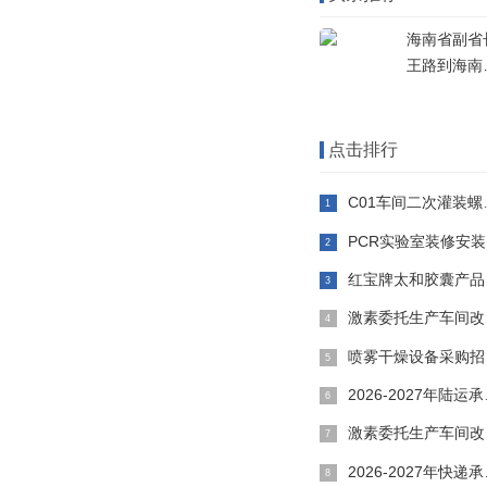
海南省副省
王路到海南
药调研
点击排行
C01车间二次灌装螺杆分装机及附属设备采购安装招标公告
PCR实验室装修安装工程招标公告
红宝牌太和胶囊产品策划咨询项目招标公告
激素委托生产车间改造工程招标公告
喷雾干燥设备采购招标公告
2026-2027年陆运承运商中标结果公告
激素委托生产车间改造工程招标截止时间延期公告
2026-2027年快递承运商中标结果公告