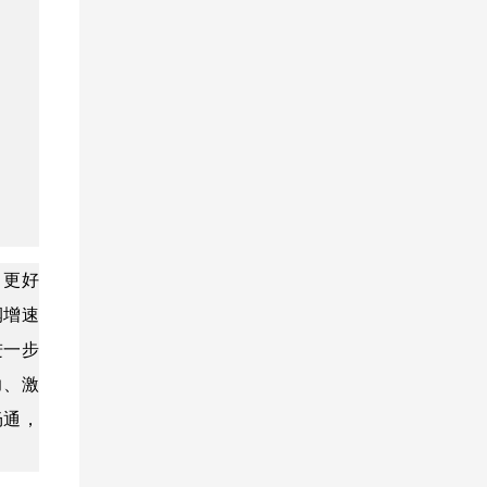
，更好
润增速
进一步
力、激
畅通，