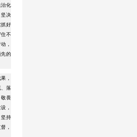
法治化
。坚决
实抓好
守住不
行动，
领先的
成果，
底、落
，敬畏
建设，
。坚持
监督，