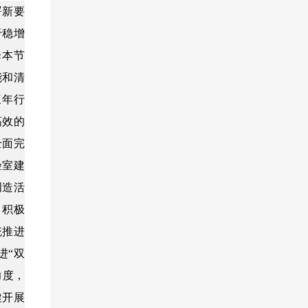
署新要
于稳增
降本节
能和清
三年行
高效的
全面完
验室建
创造活
，积极
统推进
进“双
力度，
健开展