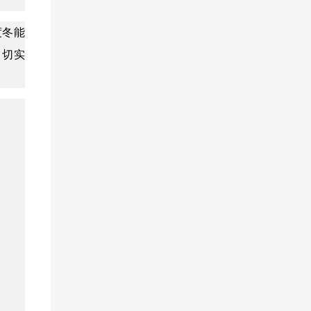
度冬能
，切实