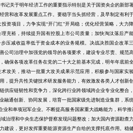
总书记关于明年经济工作的重要指示特别是关于国资央企的新部
经营和改革发展重点工作。要稳字当头抓经营，及早制定有利
大投资项目，力争实现“开门红”开局稳；优化经营策略，大力
合理充裕，持续提升国有控股上市公司质量；加快淘汰落后产
进一步压减收益率低于资金成本的业务规模。决战决胜国企改革
善公司治理中加强党的领导的各项要求，建设专业尽责、规范
，确保各项改革任务在党的二十大之前基本完成，明年年底前
技术攻关，推动一批重大攻关成果示范应用，积极参与国家实
用，提升共性关键技术研发服务能力，有效激发各类人才创新
链供应链韧性和竞争力，深化跨行业跨领域跨企业专业化整合
企业融通创新、协同发展，培育一批国家级先进制造业集群，系
”企业和单项冠军企业。不断提高服务国家重大战略能力，科学推
领域治理和中央生态保护督察发现问题整改；加大国内资源勘查
力建设，更好发挥重要能源资源生产自给的支撑托底作用。稳