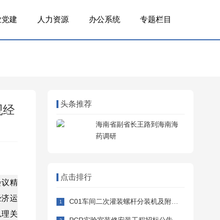
业党建
人力资源
办公系统
专题栏目
头条推荐
观经
海南省副省长王路到海南海
药调研
点击排行
会议精
经济运
C01车间二次灌装螺杆分装机及附属设备采购安装招标公告
总理关