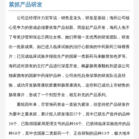
紧抓产品研发
公司总经理许力宏常说：销售是龙头，研发是基础；海药公司核
心竞争力的形成必须要依靠产品创新。而提起产品开发，海药人免不
了夸奖沙莹和张志兰两位女将。她们带领一支优秀的研发团队，研发
出一批新成果。如已进入临床试验的治疗心脏病的中药新药三味檀香
片；已完成临床试验并报批生产的国家一类新药马来酸替加色罗等。
海药还对原有的主打产品进行深度开发。枫蓼肠胃康颗粒剂是该公司
独家拥有的国家中药保护品种，公司依托自身深厚的研发队伍及经
验，成功开发肠胃康软胶囊和肠胃康滴丸，这些和已成功上市销售的
肠胃康片，形成了一个剂型齐全，相互补充的产品系列。
重组四年来，尽管海药资金一直较为紧张，但坚持把产品研发作
为重中之重来抓，累计投入研发项目
57个，其中已获生产批件的品种
16个、已取得国家局受理文号的品种18个、已获得临床实验批件的品
种10个，其中含国家二类新药一个、正在研制的品种13个，极大地丰