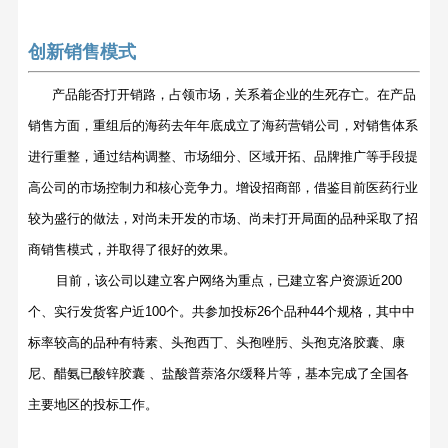
创新销售模式
产品能否打开销路，占领市场，关系着企业的生死存亡。在产品
销售方面，重组后的海药去年年底成立了海药营销公司，对销售体系
进行重整，通过结构调整、市场细分、区域开拓、品牌推广等手段提
高公司的市场控制力和核心竞争力。增设招商部，借鉴目前医药行业
较为盛行的做法，对尚未开发的市场、尚未打开局面的品种采取了招
商销售模式，并取得了很好的效果。
目前，该公司以建立客户网络为重点，已建立客户资源近
200
个、实行发货客户近
100
个。共参加投标
26
个品种
44
个规格，其中中
标率较高的品种有特素、头孢西丁、头孢唑肟、头孢克洛胶囊、康
尼、醋氨已酸锌胶囊
、盐酸普萘洛尔缓释片等，基本完成了全国各
主要地区的投标工作。