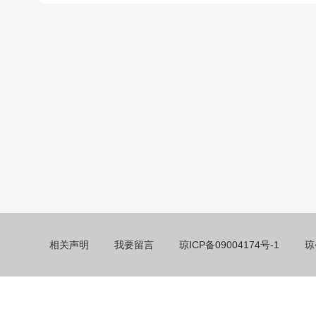
相关声明
我要留言
琼ICP备09004174号-1
琼