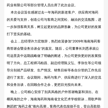
药业有限公司等部分管理人员出席了此次会议。
本次会议旨在感谢过去一年海药的新老客户、供应商对海药
的关爱与支持，创造公司与客商之间宽松、融洽的交流氛围，进
一步加强客商关系，树立起更好的品牌形象，为公司更好的发展
打下坚实的基础。
会上，总经理许力宏致辞，热烈欢迎参加“2009年海南海药客
商答谢会暨业务洽谈会”的嘉宾。随后，公司董事长刘悉承就公
司远景及中远期战略做了明确的阐述，为公司更快更好的发展指
明了方向。总工程师冯柏昌、副总经理陈义弘、李弥生等公司领
导分别就产品研发、生产情况、销售目标等各自分管的工作先后
进行了发言。会议期间，海药与客户、供应商进行了深入的交流
和业务洽谈，在回顾合作之余，更把目光投向未来。
晚上，公司精心安排了别具风格的户外答谢晚宴和演出。在
椰风海韵之中，海南海药和海南省文化艺术学校联诀，用歌声和
舞蹈把“海药之夜”推向高潮，客商代表也按捺不住，登台高歌助