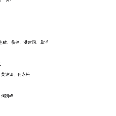
惠敏、翁健、洪建国、葛洋
飞
、黄波涛、何永松
、何凯峰