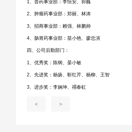
1、普药事业部：李恒安、郭巍
2、肿瘤药事业部：郑丽、林涛
3、招商事业部：赖强、林鹏帅
4、肠胃药事业部：苗小艳、廖忠演
四、公司后勤部门：
1、优秀奖：陈纲、晏小敏
2、先进奖：杨扬、靳红芹、杨柳、王智
3、进步奖：李娴坤、禤春虹
<
>