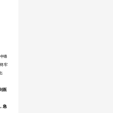
冲锋
始终牢
出
到医
，急