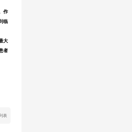
。作
到临
最大
患者
列表